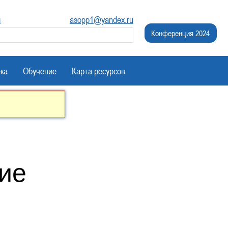
и
asopp1@yandex.ru
Конференция 2024
ка
Обучение
Карта ресурсов
ие